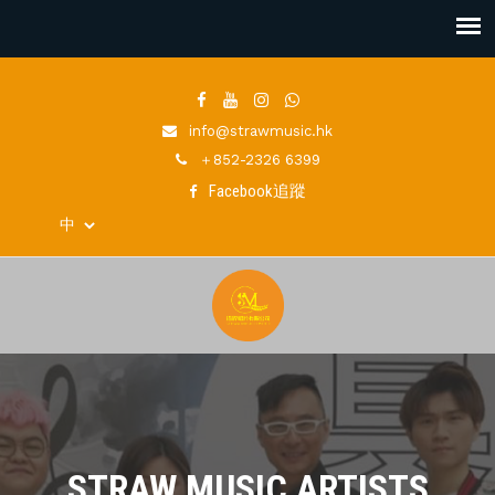
info@strawmusic.hk
＋852-2326 6399
Facebook追蹤
STRAW MUSIC ARTISTS