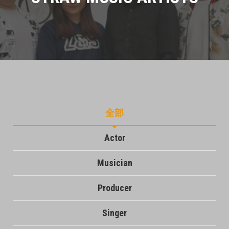
全部
Actor
Musician
Producer
Singer